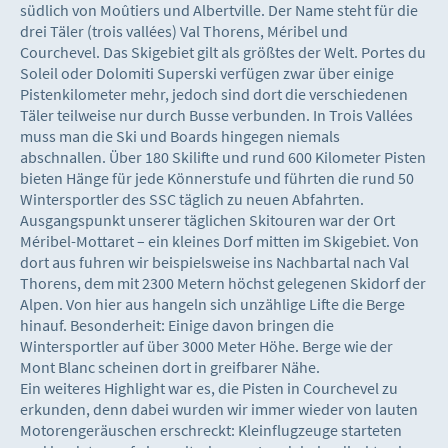
südlich von Moûtiers und Albertville. Der Name steht für die
drei Täler (trois vallées) Val Thorens, Méribel und
Courchevel. Das Skigebiet gilt als größtes der Welt. Portes du
Soleil oder Dolomiti Superski verfügen zwar über einige
Pistenkilometer mehr, jedoch sind dort die verschiedenen
Täler teilweise nur durch Busse verbunden. In Trois Vallées
muss man die Ski und Boards hingegen niemals
abschnallen. Über 180 Skilifte und rund 600 Kilometer Pisten
bieten Hänge für jede Könnerstufe und führten die rund 50
Wintersportler des SSC täglich zu neuen Abfahrten.
Ausgangspunkt unserer täglichen Skitouren war der Ort
Méribel-Mottaret – ein kleines Dorf mitten im Skigebiet. Von
dort aus fuhren wir beispielsweise ins Nachbartal nach Val
Thorens, dem mit 2300 Metern höchst gelegenen Skidorf der
Alpen. Von hier aus hangeln sich unzählige Lifte die Berge
hinauf. Besonderheit: Einige davon bringen die
Wintersportler auf über 3000 Meter Höhe. Berge wie der
Mont Blanc scheinen dort in greifbarer Nähe.
Ein weiteres Highlight war es, die Pisten in Courchevel zu
erkunden, denn dabei wurden wir immer wieder von lauten
Motorengeräuschen erschreckt: Kleinflugzeuge starteten